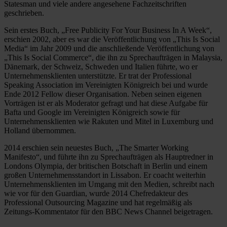
Statesman und viele andere angesehene Fachzeitschriften
geschrieben.
Sein erstes Buch, „Free Publicity For Your Business In A Week“,
erschien 2002, aber es war die Veröffentlichung von „This Is Social
Media“ im Jahr 2009 und die anschließende Veröffentlichung von
„This Is Social Commerce“, die ihn zu Sprechaufträgen in Malaysia,
Dänemark, der Schweiz, Schweden und Italien führte, wo er
Unternehmensklienten unterstützte. Er trat der Professional
Speaking Association im Vereinigten Königreich bei und wurde
Ende 2012 Fellow dieser Organisation. Neben seinen eigenen
Vorträgen ist er als Moderator gefragt und hat diese Aufgabe für
Bafta und Google im Vereinigten Königreich sowie für
Unternehmensklienten wie Rakuten und Mitel in Luxemburg und
Holland übernommen.
2014 erschien sein neuestes Buch, „The Smarter Working
Manifesto“, und führte ihn zu Sprechaufträgen als Hauptredner in
Londons Olympia, der britischen Botschaft in Berlin und einem
großen Unternehmensstandort in Lissabon. Er coacht weiterhin
Unternehmensklienten im Umgang mit den Medien, schreibt nach
wie vor für den Guardian, wurde 2014 Chefredakteur des
Professional Outsourcing Magazine und hat regelmäßig als
Zeitungs-Kommentator für den BBC News Channel beigetragen.