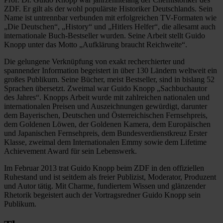
ZDF. Er gilt als der wohl populärste Historiker Deutschlands. Sein
Name ist untrennbar verbunden mit erfolgreichen TV-Formaten wie
„Die Deutschen“, „History“ und „Hitlers Helfer“, die allesamt auch
internationale Buch-Bestseller wurden. Seine Arbeit stellt Guido
Knopp unter das Motto „Aufklärung braucht Reichweite“.
Die gelungene Verknüpfung von exakt recherchierter und
spannender Information begeistert in über 130 Ländern weltweit ein
großes Publikum. Seine Bücher, meist Bestseller, sind in bislang 52
Sprachen übersetzt. Zweimal war Guido Knopp „Sachbuchautor
des Jahres“. Knopps Arbeit wurde mit zahlreichen nationalen und
internationalen Preisen und Auszeichnungen gewürdigt, darunter
dem Bayerischen, Deutschen und Österreichischen Fernsehpreis,
dem Goldenen Löwen, der Goldenen Kamera, dem Europäischen
und Japanischen Fernsehpreis, dem Bundesverdienstkreuz Erster
Klasse, zweimal dem Internationalen Emmy sowie dem Lifetime
Achievement Award für sein Lebenswerk.
Im Februar 2013 trat Guido Knopp beim ZDF in den offiziellen
Ruhestand und ist seitdem als freier Publizist, Moderator, Produzent
und Autor tätig. Mit Charme, fundiertem Wissen und glänzender
Rhetorik begeistert auch der Vortragsredner Guido Knopp sein
Publikum.