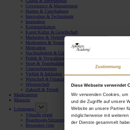
Global & International
Governance & Management
Humor & Unterhaltung
Innovation & Technologie
Inspiration
Kommunikation
Kunst Kultur & Gesellschaft
Marketing & Vertrieb
Moderation & Veranstaltungsleitung
Motivation
Nachhaltigkeit & Umwelt
Politik & Verwaltung
Sport & Teambuilding
Zustimmung
Unternehmertum
Vielfalt & Inklusion
Wirtschaft & Finanzen
Wissenschaft
Diese Webseite verwendet 
Zukunft & Trends
Wir verwenden Cookies, um I
Moderatoren
Magazin
und die Zugriffe auf unsere 
Website an unsere Partner fü
Leistungen
Virtuelle event
möglicherweise mit weiteren
Boardroom-Sitzungen
der Dienste gesammelt habe
Besondere Orte