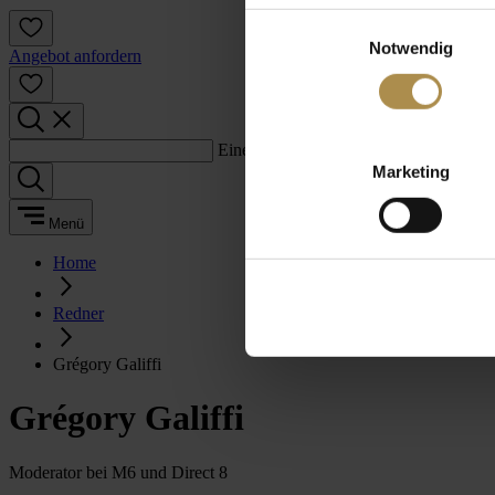
Einwilligungsauswahl
Notwendig
Angebot anfordern
Einen Suchbegriff eingeben:
Marketing
Menü
Home
Redner
Grégory Galiffi
Grégory Galiffi
Moderator bei M6 und Direct 8