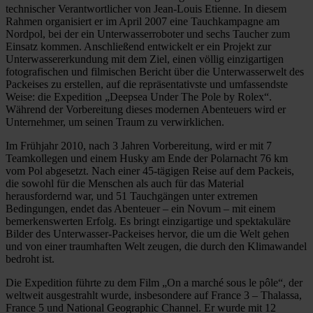
technischer Verantwortlicher von Jean-Louis Etienne. In diesem
Rahmen organisiert er im April 2007 eine Tauchkampagne am
Nordpol, bei der ein Unterwasserroboter und sechs Taucher zum
Einsatz kommen. Anschließend entwickelt er ein Projekt zur
Unterwassererkundung mit dem Ziel, einen völlig einzigartigen
fotografischen und filmischen Bericht über die Unterwasserwelt des
Packeises zu erstellen, auf die repräsentativste und umfassendste
Weise: die Expedition „Deepsea Under The Pole by Rolex“.
Während der Vorbereitung dieses modernen Abenteuers wird er
Unternehmer, um seinen Traum zu verwirklichen.
Im Frühjahr 2010, nach 3 Jahren Vorbereitung, wird er mit 7
Teamkollegen und einem Husky am Ende der Polarnacht 76 km
vom Pol abgesetzt. Nach einer 45-tägigen Reise auf dem Packeis,
die sowohl für die Menschen als auch für das Material
herausfordernd war, und 51 Tauchgängen unter extremen
Bedingungen, endet das Abenteuer – ein Novum – mit einem
bemerkenswerten Erfolg. Es bringt einzigartige und spektakuläre
Bilder des Unterwasser-Packeises hervor, die um die Welt gehen
und von einer traumhaften Welt zeugen, die durch den Klimawandel
bedroht ist.
Die Expedition führte zu dem Film „On a marché sous le pôle“, der
weltweit ausgestrahlt wurde, insbesondere auf France 3 – Thalassa,
France 5 und National Geographic Channel. Er wurde mit 12