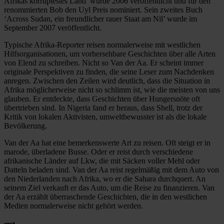
Afrikas korruptestes Land’ wurde 2006 veröffentlicht und für den
renommierten Bob den Uyl Preis nominiert. Sein zweites Buch
‘Across Sudan, ein freundlicher rauer Staat am Nil’ wurde im
September 2007 veröffentlicht.
Typische Afrika-Reporter reisen normalerweise mit westlichen
Hilfsorganisationen, um vorhersehbare Geschichten über alle Arten
von Elend zu schreiben. Nicht so Van der Aa. Er scheint immer
originale Perspektiven zu finden, die seine Leser zum Nachdenken
anregen. Zwischen den Zeilen wird deutlich, dass die Situation in
Afrika möglicherweise nicht so schlimm ist, wie die meisten von uns
glauben. Er entdeckte, dass Geschichten über Hungersnöte oft
übertrieben sind. In Nigeria fand er heraus, dass Shell, trotz der
Kritik von lokalen Aktivisten, umweltbewusster ist als die lokale
Bevölkerung.
Van der Aa hat eine bemerkenswerte Art zu reisen. Oft steigt er in
marode, überladene Busse. Oder er reist durch verschiedene
afrikanische Länder auf Lkw, die mit Säcken voller Mehl oder
Datteln beladen sind. Van der Aa reist regelmäßig mit dem Auto von
den Niederlanden nach Afrika, wo er die Sahara durchquert. An
seinem Ziel verkauft er das Auto, um die Reise zu finanzieren. Van
der Aa erzählt überraschende Geschichten, die in den westlichen
Medien normalerweise nicht gehört werden.