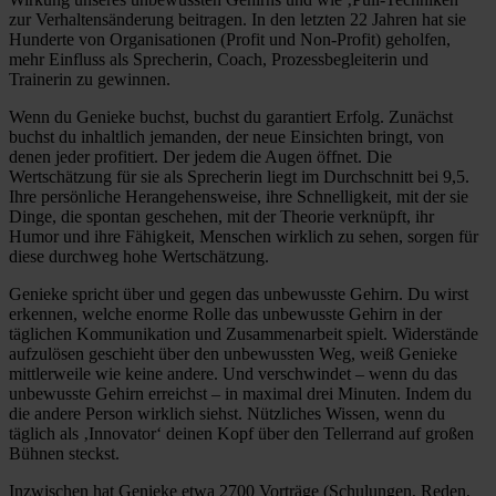
zur Verhaltensänderung beitragen. In den letzten 22 Jahren hat sie
Hunderte von Organisationen (Profit und Non-Profit) geholfen,
mehr Einfluss als Sprecherin, Coach, Prozessbegleiterin und
Trainerin zu gewinnen.
Wenn du Genieke buchst, buchst du garantiert Erfolg. Zunächst
buchst du inhaltlich jemanden, der neue Einsichten bringt, von
denen jeder profitiert. Der jedem die Augen öffnet. Die
Wertschätzung für sie als Sprecherin liegt im Durchschnitt bei 9,5.
Ihre persönliche Herangehensweise, ihre Schnelligkeit, mit der sie
Dinge, die spontan geschehen, mit der Theorie verknüpft, ihr
Humor und ihre Fähigkeit, Menschen wirklich zu sehen, sorgen für
diese durchweg hohe Wertschätzung.
Genieke spricht über und gegen das unbewusste Gehirn. Du wirst
erkennen, welche enorme Rolle das unbewusste Gehirn in der
täglichen Kommunikation und Zusammenarbeit spielt. Widerstände
aufzulösen geschieht über den unbewussten Weg, weiß Genieke
mittlerweile wie keine andere. Und verschwindet – wenn du das
unbewusste Gehirn erreichst – in maximal drei Minuten. Indem du
die andere Person wirklich siehst. Nützliches Wissen, wenn du
täglich als ‚Innovator‘ deinen Kopf über den Tellerrand auf großen
Bühnen steckst.
Inzwischen hat Genieke etwa 2700 Vorträge (Schulungen, Reden,