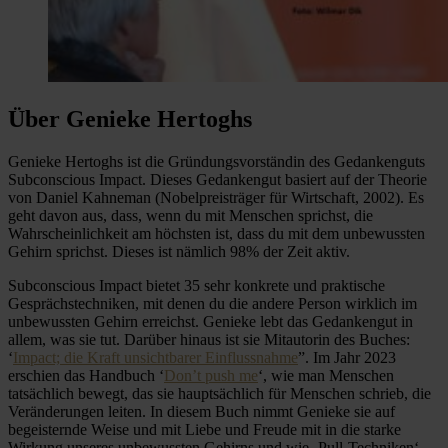
Über Genieke Hertoghs
Genieke Hertoghs ist die Gründungsvorständin des Gedankenguts
Subconscious Impact. Dieses Gedankengut basiert auf der Theorie
von Daniel Kahneman (Nobelpreisträger für Wirtschaft, 2002). Es
geht davon aus, dass, wenn du mit Menschen sprichst, die
Wahrscheinlichkeit am höchsten ist, dass du mit dem unbewussten
Gehirn sprichst. Dieses ist nämlich 98% der Zeit aktiv.
Subconscious Impact bietet 35 sehr konkrete und praktische
Gesprächstechniken, mit denen du die andere Person wirklich im
unbewussten Gehirn erreichst. Genieke lebt das Gedankengut in
allem, was sie tut. Darüber hinaus ist sie Mitautorin des Buches:
‘
Impact; die Kraft unsichtbarer Einflussnahme
”. Im Jahr 2023
erschien das Handbuch ‘
Don’t push me
‘, wie man Menschen
tatsächlich bewegt, das sie hauptsächlich für Menschen schrieb, die
Veränderungen leiten. In diesem Buch nimmt Genieke sie auf
begeisternde Weise und mit Liebe und Freude mit in die starke
Wirkung unseres unbewussten Gehirns und wie ‚Pull-Techniken‘