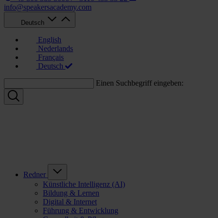
info@speakersacademy.com
Deutsch
English
Nederlands
Français
Deutsch
Einen Suchbegriff eingeben:
Redner
Künstliche Intelligenz (AI)
Bildung & Lernen
Digital & Internet
Führung & Entwicklung