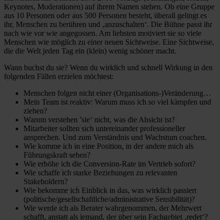
Keynotes, Moderationen) auf ihrem Namen stehen. Ob eine Gruppe
aus 10 Personen oder aus 500 Personen besteht, überall gelingt es
ihr, Menschen zu berühren und ‚anzuschalten‘. Die Bühne passt ihr
nach wie vor wie angegossen. Am liebsten motiviert sie so viele
Menschen wie möglich zu einer neuen Sichtweise. Eine Sichtweise,
die die Welt jeden Tag ein (klein) wenig schöner macht.
Wann buchst du sie? Wenn du wirklich und schnell Wirkung in den
folgenden Fällen erzielen möchtest:
Menschen folgen nicht einer (Organisations-)Veränderung…
Mein Team ist reaktiv: Warum muss ich so viel kämpfen und
ziehen?
Warum verstehen ’sie‘ nicht, was die Absicht ist?
Mitarbeiter sollten sich untereinander professioneller
ansprechen. Und zum Verständnis und Wachstum coachen.
Wie komme ich in eine Position, in der andere mich als
Führungskraft sehen?
Wie erhöhe ich die Conversion-Rate im Vertrieb sofort?
Wie schaffe ich starke Beziehungen zu relevanten
Stakeholdern?
Wie bekomme ich Einblick in das, was wirklich passiert
(politische/gesellschaftliche/administrative Sensibilität)?
Wie werde ich als Berater wahrgenommen, der Mehrwert
schafft, anstatt als jemand, der über sein Fachgebiet ‚redet‘?