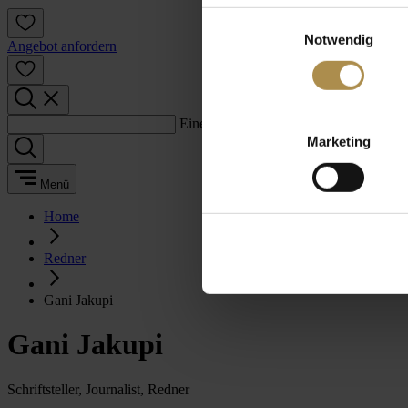
Einwilligungsauswahl
Notwendig
Angebot anfordern
Einen Suchbegriff eingeben:
Marketing
Menü
Home
Redner
Gani Jakupi
Gani Jakupi
Schriftsteller, Journalist, Redner