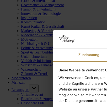
Global & International
Governance & Management
Humor & Unterhaltung
Innovation & Technologie
Inspiration
Kommunikation
Kunst Kultur & Gesellschaft
Marketing & Vertrieb
Moderation & Veranstaltungsleitung
Motivation
Nachhaltigkeit & Umwelt
Politik & Verwaltung
Sport & Teambuilding
Zustimmung
Unternehmertum
Vielfalt & Inklusion
Wirtschaft & Finanzen
Wissenschaft
Diese Webseite verwendet 
Zukunft & Trends
Wir verwenden Cookies, um I
Moderatoren
Magazin
und die Zugriffe auf unsere 
Website an unsere Partner fü
Leistungen
Virtuelle event
möglicherweise mit weiteren
Boardroom-Sitzungen
der Dienste gesammelt habe
Besondere Orte