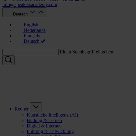
info@speakersacademy.com
Deutsch
English
Nederlands
Français
Deutsch
Einen Suchbegriff eingeben:
Redner
Künstliche Intelligenz (AI)
Bildung & Lernen
Digital & Internet
Führung & Entwicklung