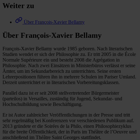
Weiter zu
Über François-Xavier Bellamy
Über François-Xavier Bellamy
François-Xavier Bellamy wurde 1985 geboren. Nach literarischen
Studien wendet er sich der Philosophie zu. Er tritt 2005 in die École
Normale Supérieure ein und besteht 2008 die Agrégation in
Philosophie. Nach zwei Einsätzen in Ministerbüros verlässt er seine
Ämter, um im Sekundarbereich zu unterrichten. Seine ersten
Lehrerpositionen führen ihn in mehrere Schulen im Pariser Umland.
Derzeit unterrichtet er in literarischen Vorbereitungsklassen.
Parallel dazu ist er seit 2008 stellvertretender Bürgermeister
(parteilos) in Versailles, zuständig für Jugend, Sekundar- und
Hochschulbildung sowie Beschäftigung.
Er ist Autor zahlreicher Veröffentlichungen in der Presse und tritt
sehr regelmäßig bei Konferenzen vor verschiedenen Publikum auf.
2013 gründete er die Soirées de la Philo, einen Philosophiezyklus
für die breite Öffentlichkeit, der in Paris im Théâtre de l’Oeuvre und
anschließend im Théâtre Saint Georges stattfindet.