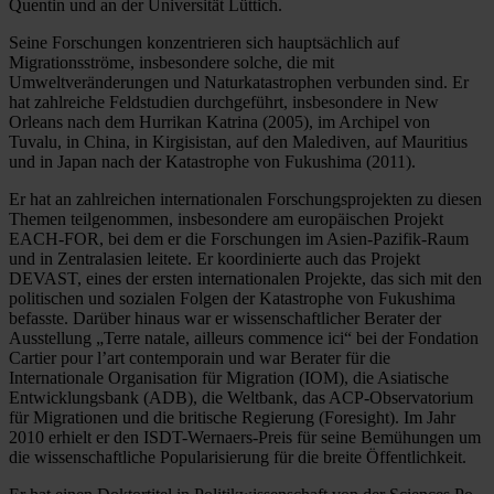
Quentin und an der Universität Lüttich.
Seine Forschungen konzentrieren sich hauptsächlich auf
Migrationsströme, insbesondere solche, die mit
Umweltveränderungen und Naturkatastrophen verbunden sind. Er
hat zahlreiche Feldstudien durchgeführt, insbesondere in New
Orleans nach dem Hurrikan Katrina (2005), im Archipel von
Tuvalu, in China, in Kirgisistan, auf den Malediven, auf Mauritius
und in Japan nach der Katastrophe von Fukushima (2011).
Er hat an zahlreichen internationalen Forschungsprojekten zu diesen
Themen teilgenommen, insbesondere am europäischen Projekt
EACH-FOR, bei dem er die Forschungen im Asien-Pazifik-Raum
und in Zentralasien leitete. Er koordinierte auch das Projekt
DEVAST, eines der ersten internationalen Projekte, das sich mit den
politischen und sozialen Folgen der Katastrophe von Fukushima
befasste. Darüber hinaus war er wissenschaftlicher Berater der
Ausstellung „Terre natale, ailleurs commence ici“ bei der Fondation
Cartier pour l’art contemporain und war Berater für die
Internationale Organisation für Migration (IOM), die Asiatische
Entwicklungsbank (ADB), die Weltbank, das ACP-Observatorium
für Migrationen und die britische Regierung (Foresight). Im Jahr
2010 erhielt er den ISDT-Wernaers-Preis für seine Bemühungen um
die wissenschaftliche Popularisierung für die breite Öffentlichkeit.