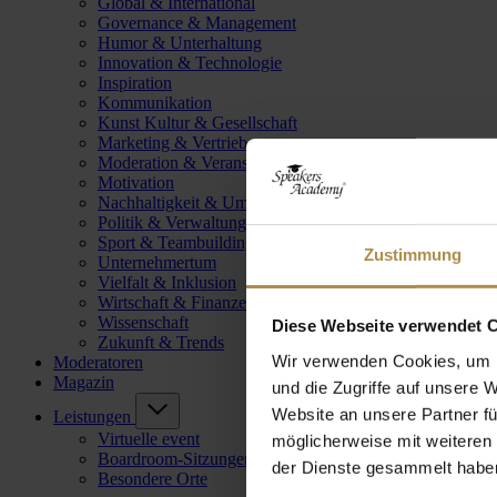
Global & International
Governance & Management
Humor & Unterhaltung
Innovation & Technologie
Inspiration
Kommunikation
Kunst Kultur & Gesellschaft
Marketing & Vertrieb
Moderation & Veranstaltungsleitung
Motivation
Nachhaltigkeit & Umwelt
Politik & Verwaltung
Sport & Teambuilding
Zustimmung
Unternehmertum
Vielfalt & Inklusion
Wirtschaft & Finanzen
Wissenschaft
Diese Webseite verwendet 
Zukunft & Trends
Wir verwenden Cookies, um I
Moderatoren
Magazin
und die Zugriffe auf unsere 
Website an unsere Partner fü
Leistungen
Virtuelle event
möglicherweise mit weiteren
Boardroom-Sitzungen
der Dienste gesammelt habe
Besondere Orte