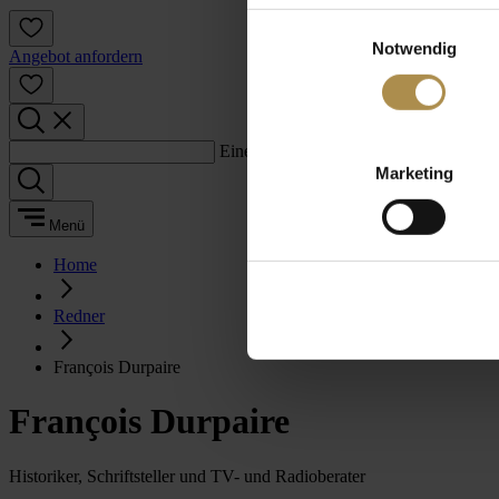
Einwilligungsauswahl
Notwendig
Angebot anfordern
Einen Suchbegriff eingeben:
Marketing
Menü
Home
Redner
François Durpaire
François Durpaire
Historiker, Schriftsteller und TV- und Radioberater