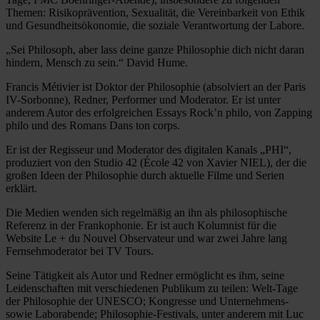
Themen: Risikoprävention, Sexualität, die Vereinbarkeit von Ethik
und Gesundheitsökonomie, die soziale Verantwortung der Labore.
„Sei Philosoph, aber lass deine ganze Philosophie dich nicht daran
hindern, Mensch zu sein.“ David Hume.
Francis Métivier ist Doktor der Philosophie (absolviert an der Paris
IV-Sorbonne), Redner, Performer und Moderator. Er ist unter
anderem Autor des erfolgreichen Essays Rock’n philo, von Zapping
philo und des Romans Dans ton corps.
Er ist der Regisseur und Moderator des digitalen Kanals „PHI“,
produziert von den Studio 42 (École 42 von Xavier NIEL), der die
großen Ideen der Philosophie durch aktuelle Filme und Serien
erklärt.
Die Medien wenden sich regelmäßig an ihn als philosophische
Referenz in der Frankophonie. Er ist auch Kolumnist für die
Website Le + du Nouvel Observateur und war zwei Jahre lang
Fernsehmoderator bei TV Tours.
Seine Tätigkeit als Autor und Redner ermöglicht es ihm, seine
Leidenschaften mit verschiedenen Publikum zu teilen: Welt-Tage
der Philosophie der UNESCO; Kongresse und Unternehmens-
sowie Laborabende; Philosophie-Festivals, unter anderem mit Luc