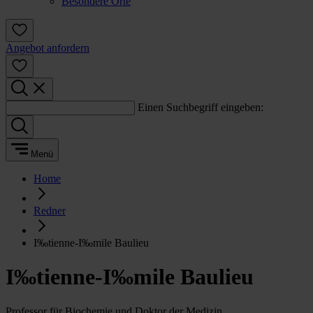
Besondere Orte
Angebot anfordern
Einen Suchbegriff eingeben:
Menü
Home
Redner
I‰tienne-I‰mile Baulieu
I‰tienne-I‰mile Baulieu
Professor für Biochemie und Doktor der Medizin