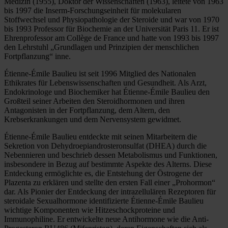
Medizin (1955), Doktor der Wissenschaften (1963), leitete von 1963
bis 1997 die Inserm-Forschungseinheit für molekularen
Stoffwechsel und Physiopathologie der Steroide und war von 1970
bis 1993 Professor für Biochemie an der Universität Paris 11. Er ist
Ehrenprofessor am Collège de France und hatte von 1993 bis 1997
den Lehrstuhl „Grundlagen und Prinzipien der menschlichen
Fortpflanzung“ inne.
Étienne-Émile Baulieu ist seit 1996 Mitglied des Nationalen
Ethikrates für Lebenswissenschaften und Gesundheit. Als Arzt,
Endokrinologe und Biochemiker hat Étienne-Émile Baulieu den
Großteil seiner Arbeiten den Steroidhormonen und ihren
Antagonisten in der Fortpflanzung, dem Altern, den
Krebserkrankungen und dem Nervensystem gewidmet.
Étienne-Émile Baulieu entdeckte mit seinen Mitarbeitern die
Sekretion von Dehydroepiandrosteronsulfat (DHEA) durch die
Nebennieren und beschrieb dessen Metabolismus und Funktionen,
insbesondere in Bezug auf bestimmte Aspekte des Alterns. Diese
Entdeckung ermöglichte es, die Entstehung der Östrogene der
Plazenta zu erklären und stellte den ersten Fall einer „Prohormon“
dar. Als Pionier der Entdeckung der intrazellulären Rezeptoren für
steroidale Sexualhormone identifizierte Étienne-Émile Baulieu
wichtige Komponenten wie Hitzeschockproteine und
Immunophiline. Er entwickelte neue Antihormone wie die Anti-