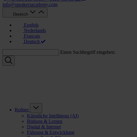
info@speakersacademy.com
Deutsch
English
Nederlands
Français
Deutsch
Einen Suchbegriff eingeben:
Redner
Künstliche Intelligenz (AI)
Bildung & Lernen
Digital & Internet
Führung & Entwicklung