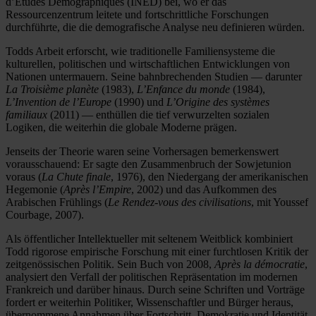
d’Études Démographiques (INED) bei, wo er das
Ressourcenzentrum leitete und fortschrittliche Forschungen
durchführte, die die demografische Analyse neu definieren würden.
Todds Arbeit erforscht, wie traditionelle Familiensysteme die
kulturellen, politischen und wirtschaftlichen Entwicklungen von
Nationen untermauern. Seine bahnbrechenden Studien — darunter
La Troisième planète
(1983),
L’Enfance du monde
(1984),
L’Invention de l’Europe
(1990) und
L’Origine des systèmes
familiaux
(2011) — enthüllen die tief verwurzelten sozialen
Logiken, die weiterhin die globale Moderne prägen.
Jenseits der Theorie waren seine Vorhersagen bemerkenswert
vorausschauend: Er sagte den Zusammenbruch der Sowjetunion
voraus (
La Chute finale
, 1976), den Niedergang der amerikanischen
Hegemonie (
Après l’Empire
, 2002) und das Aufkommen des
Arabischen Frühlings (
Le Rendez-vous des civilisations
, mit Youssef
Courbage, 2007).
Als öffentlicher Intellektueller mit seltenem Weitblick kombiniert
Todd rigorose empirische Forschung mit einer furchtlosen Kritik der
zeitgenössischen Politik. Sein Buch von 2008,
Après la démocratie
,
analysiert den Verfall der politischen Repräsentation im modernen
Frankreich und darüber hinaus. Durch seine Schriften und Vorträge
fordert er weiterhin Politiker, Wissenschaftler und Bürger heraus,
übernommene Annahmen über Fortschritt, Demokratie und Identität