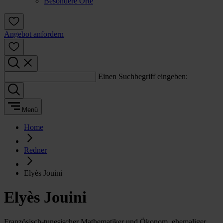
Besondere Orte
Angebot anfordern
Einen Suchbegriff eingeben:
Menü
Home
Redner
Elyès Jouini
Elyès Jouini
Französisch-tunesischer Mathematiker und Ökonom, ehemaliger