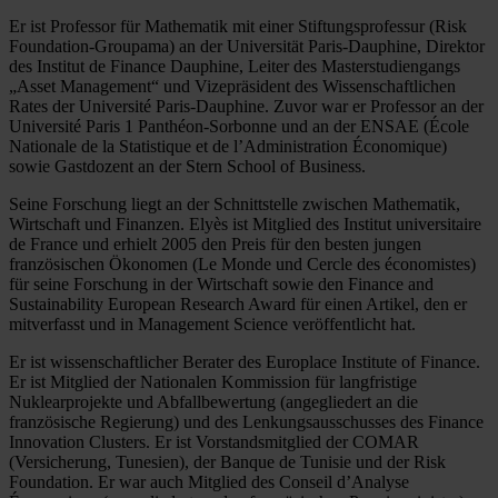
Er ist Professor für Mathematik mit einer Stiftungsprofessur (Risk
Foundation-Groupama) an der Universität Paris-Dauphine, Direktor
des Institut de Finance Dauphine, Leiter des Masterstudiengangs
„Asset Management“ und Vizepräsident des Wissenschaftlichen
Rates der Université Paris-Dauphine. Zuvor war er Professor an der
Université Paris 1 Panthéon-Sorbonne und an der ENSAE (École
Nationale de la Statistique et de l’Administration Économique)
sowie Gastdozent an der Stern School of Business.
Seine Forschung liegt an der Schnittstelle zwischen Mathematik,
Wirtschaft und Finanzen. Elyès ist Mitglied des Institut universitaire
de France und erhielt 2005 den Preis für den besten jungen
französischen Ökonomen (Le Monde und Cercle des économistes)
für seine Forschung in der Wirtschaft sowie den Finance and
Sustainability European Research Award für einen Artikel, den er
mitverfasst und in Management Science veröffentlicht hat.
Er ist wissenschaftlicher Berater des Europlace Institute of Finance.
Er ist Mitglied der Nationalen Kommission für langfristige
Nuklearprojekte und Abfallbewertung (angegliedert an die
französische Regierung) und des Lenkungsausschusses des Finance
Innovation Clusters. Er ist Vorstandsmitglied der COMAR
(Versicherung, Tunesien), der Banque de Tunisie und der Risk
Foundation. Er war auch Mitglied des Conseil d’Analyse