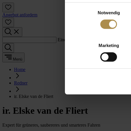
Einwilligungsauswahl
Notwendig
Angebot anfordern
Einen Suchbegriff eingeben:
Marketing
Menü
Home
Redner
ir. Elske van de Fliert
ir. Elske van de Fliert
Expert für grüneres, saubereres und smarteres Fahren