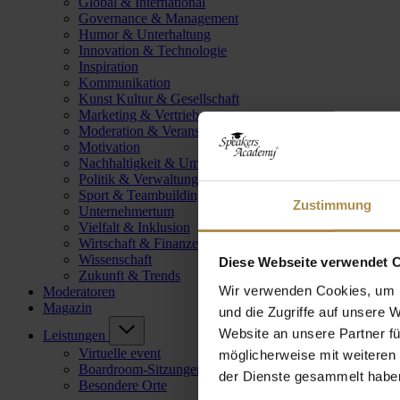
Global & International
Governance & Management
Humor & Unterhaltung
Innovation & Technologie
Inspiration
Kommunikation
Kunst Kultur & Gesellschaft
Marketing & Vertrieb
Moderation & Veranstaltungsleitung
Motivation
Nachhaltigkeit & Umwelt
Politik & Verwaltung
Sport & Teambuilding
Zustimmung
Unternehmertum
Vielfalt & Inklusion
Wirtschaft & Finanzen
Wissenschaft
Diese Webseite verwendet 
Zukunft & Trends
Wir verwenden Cookies, um I
Moderatoren
Magazin
und die Zugriffe auf unsere 
Website an unsere Partner fü
Leistungen
Virtuelle event
möglicherweise mit weiteren
Boardroom-Sitzungen
der Dienste gesammelt habe
Besondere Orte