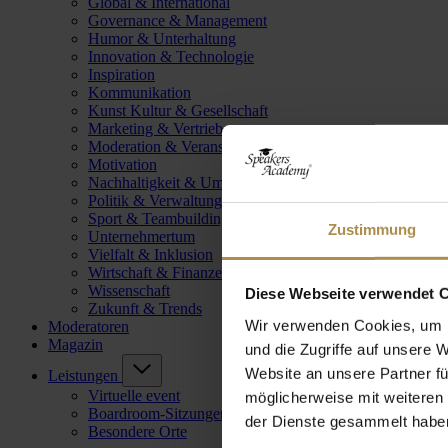
Global & International
Governance & Management
Humor & Unterhaltung
Innovation & Technologie
Inspiration
Kommunikation
Kunst Kultur & Gesellschaft
Marketing & Vertrieb
Moderation & Veranstaltungsleitung
Motivation
Nachhaltigkeit & Umwelt
Politik & Verwaltung
Sport & Teambuilding
Zustimmung
Unternehmertum
Vielfalt & Inklusion
Wirtschaft & Finanzen
Wissenschaft
Diese Webseite verwendet 
Zukunft & Trends
Wir verwenden Cookies, um I
Moderatoren
Magazin
und die Zugriffe auf unsere 
Website an unsere Partner fü
Leistungen
Virtuelle event
möglicherweise mit weiteren
Boardroom-Sitzungen
der Dienste gesammelt habe
Besondere Orte