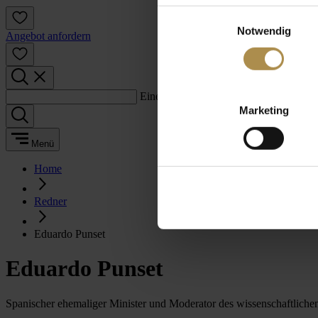
Einwilligungsauswahl
Notwendig
Angebot anfordern
Einen Suchbegriff eingeben:
Marketing
Menü
Home
Redner
Eduardo Punset
Eduardo Punset
Spanischer ehemaliger Minister und Moderator des wissenschaftlic