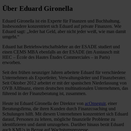
Über Eduard Gironella
Eduard Gironella ist ein Experte für Finanzen und Buchhaltung.
Insbesondere konzentriert sich Eduard auf private Finanzen. Wie
Eduard sagt: „Jeder hat Geld, aber nicht jeder weiß, wie man damit
umgeht.“
Eduard hat Betriebswirtschaftslehre an der ESADE studiert und
einen CEMS MBA ebenfalls an der ESADE (im Austausch mit
HEC – École des Hautes Études Commerciales – in Paris)
erworben.
Seit den frühen neunziger Jahren arbeitete Eduard für verschiedene
Unternehmen als Exportleiter, Verwaltungsleiter und Finanzberater.
Seit Oktober 2012 arbeitet er mit der spanischen Niederlassung von
OVB Allfinanz, einem deutschen multinationalen Unternehmen, das
führend in der Finanzberatung ist, zusammen.
Heute ist Eduard Gironella der Direktor von
acOnseguir
, einer
Beratungsfirma, die ihren Kunden durch Finanzcoaching und
Schulungen hilft. Mit diesem Unternehmen konzentriert sich Eduard
darauf, Personen zu lehren, mögliche finanzielle Probleme zu
identifizieren und damit umzugehen. Darüber hinaus berät Eduard
auch KMUs in Bezug auf Wachstumsprozesse.