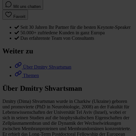
Mit uns chatten
Favorit
Seit 30 Jahren Ihr Partner für die besten Keynote-Speaker
50.000+ zufriedene Kunden in ganz Europa
Das erfahrenste Team von Consultants
Weiter zu
Über Dmitry Shvartsman
Themen
Über Dmitry Shvartsman
Dmitry (Dima) Shvartsman wurde in Charkiw (Ukraine) geboren
und promovierte (PhD in Neurobiologie, 2008) an der Fakultät für
Lebenswissenschaften der Universität Tel Aviv (Israel), wobei er
sich in seinen Studien auf die biophysikalischen Eigenschaften der
Zellplasmamembran und die Dynamik der Wechselwirkungen
zwischen Membranproteinen und Membrandomänen konzentrierte.
Er erhielt das Long-Term Postdoctoral Fellowship der European