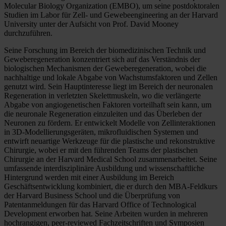
Molecular Biology Organization (EMBO), um seine postdoktoralen
Studien im Labor für Zell- und Gewebeengineering an der Harvard
University unter der Aufsicht von Prof. David Mooney
durchzuführen.
Seine Forschung im Bereich der biomedizinischen Technik und
Geweberegeneration konzentriert sich auf das Verständnis der
biologischen Mechanismen der Geweberegeneration, wobei die
nachhaltige und lokale Abgabe von Wachstumsfaktoren und Zellen
genutzt wird. Sein Hauptinteresse liegt im Bereich der neuronalen
Regeneration in verletzten Skelettmuskeln, wo die verlängerte
Abgabe von angiogenetischen Faktoren vorteilhaft sein kann, um
die neuronale Regeneration einzuleiten und das Überleben der
Neuronen zu fördern. Er entwickelt Modelle von Zellinteraktionen
in 3D-Modellierungsgeräten, mikrofluidischen Systemen und
entwirft neuartige Werkzeuge für die plastische und rekonstruktive
Chirurgie, wobei er mit den führenden Teams der plastischen
Chirurgie an der Harvard Medical School zusammenarbeitet. Seine
umfassende interdisziplinäre Ausbildung und wissenschaftliche
Hintergrund werden mit einer Ausbildung im Bereich
Geschäftsentwicklung kombiniert, die er durch den MBA-Feldkurs
der Harvard Business School und die Überprüfung von
Patentanmeldungen für das Harvard Office of Technological
Development erworben hat. Seine Arbeiten wurden in mehreren
hochrangigen, peer-reviewed Fachzeitschriften und Symposien