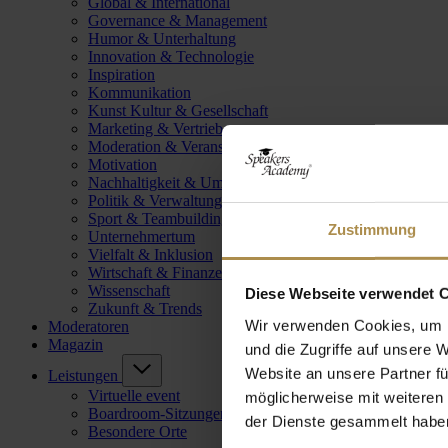
Global & International
Governance & Management
Humor & Unterhaltung
Innovation & Technologie
Inspiration
Kommunikation
Kunst Kultur & Gesellschaft
Marketing & Vertrieb
Moderation & Veranstaltungsleitung
Motivation
Nachhaltigkeit & Umwelt
Politik & Verwaltung
Sport & Teambuilding
Zustimmung
Unternehmertum
Vielfalt & Inklusion
Wirtschaft & Finanzen
Wissenschaft
Diese Webseite verwendet 
Zukunft & Trends
Wir verwenden Cookies, um I
Moderatoren
Magazin
und die Zugriffe auf unsere 
Website an unsere Partner fü
Leistungen
Virtuelle event
möglicherweise mit weiteren
Boardroom-Sitzungen
der Dienste gesammelt habe
Besondere Orte