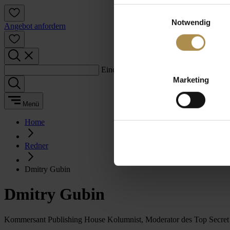
Einwilligungsauswahl
Notwendig
Angebot anfordern
Einen Suchbegriff eingeben:
Marketing
Menü
Home
Redner
Dmitry Gubin
Dmitry Gubin
Kommersant Publishing House Kolumnist, Moderator des Top Secre