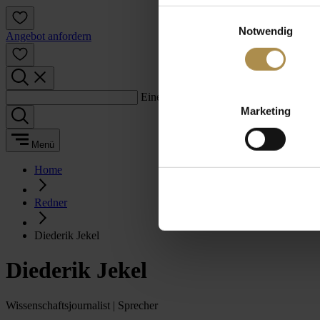
Einwilligungsauswahl
Notwendig
Angebot anfordern
Einen Suchbegriff eingeben:
Marketing
Menü
Home
Redner
Diederik Jekel
Diederik Jekel
Wissenschaftsjournalist | Sprecher