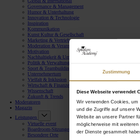
Global & International
Governance & Management
Humor & Unterhaltung
Innovation & Technologie
Inspiration
Kommunikation
Kunst Kultur & Gesellschaft
Marketing & Vertrieb
Moderation & Veranstaltungsleitung
Motivation
Nachhaltigkeit & Umwelt
Politik & Verwaltung
Sport & Teambuilding
Zustimmung
Unternehmertum
Vielfalt & Inklusion
Wirtschaft & Finanzen
Wissenschaft
Diese Webseite verwendet 
Zukunft & Trends
Wir verwenden Cookies, um I
Moderatoren
Magazin
und die Zugriffe auf unsere 
Website an unsere Partner fü
Leistungen
Virtuelle event
möglicherweise mit weiteren
Boardroom-Sitzungen
der Dienste gesammelt habe
Besondere Orte