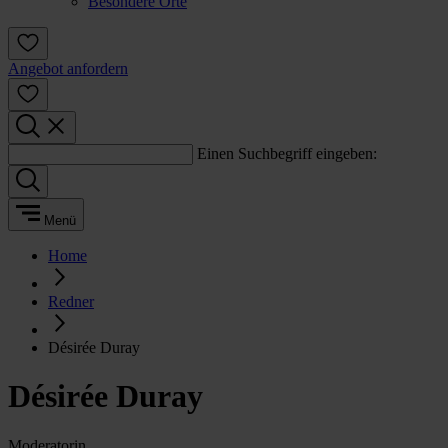
Besondere Orte
Angebot anfordern
Einen Suchbegriff eingeben:
Menü
Home
Redner
Désirée Duray
Désirée Duray
Moderatorin