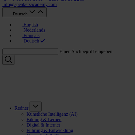
info@speakersacademy.com
Deutsch
English
Nederlands
Français
Deutsch
Einen Suchbegriff eingeben:
Redner
Künstliche Intelligenz (AI)
Bildung & Lernen
Digital & Internet
Führung & Entwicklung