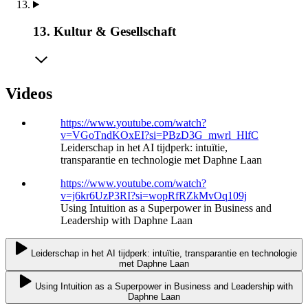
13. Kultur & Gesellschaft
Videos
https://www.youtube.com/watch?
v=VGoTndKOxEI?si=PBzD3G_mwrl_HlfC
Leiderschap in het AI tijdperk: intuïtie,
transparantie en technologie met Daphne Laan
https://www.youtube.com/watch?
v=j6kr6UzP3RI?si=wopRfRZkMvOq109j
Using Intuition as a Superpower in Business and
Leadership with Daphne Laan
Leiderschap in het AI tijdperk: intuïtie, transparantie en technologie
met Daphne Laan
Using Intuition as a Superpower in Business and Leadership with
Daphne Laan