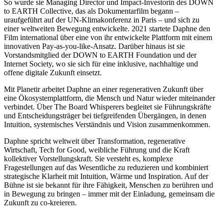
So wurde sie Managing Director und Impact-Investorin des DOWN
to EARTH Collective, das als Dokumentarfilm begann –
uraufgeführt auf der UN-Klimakonferenz in Paris – und sich zu
einer weltweiten Bewegung entwickelte. 2021 startete Daphne den
Film international über eine von ihr entwickelte Plattform mit einem
innovativen Pay-as-you-like-Ansatz. Darüber hinaus ist sie
Vorstandsmitglied der DOWN to EARTH Foundation und der
Internet Society, wo sie sich für eine inklusive, nachhaltige und
offene digitale Zukunft einsetzt.
Mit Planetir arbeitet Daphne an einer regenerativen Zukunft über
eine Ökosystemplattform, die Mensch und Natur wieder miteinander
verbindet. Über The Board Whisperers begleitet sie Führungskräfte
und Entscheidungsträger bei tiefgreifenden Übergängen, in denen
Intuition, systemisches Verständnis und Vision zusammenkommen.
Daphne spricht weltweit über Transformation, regenerative
Wirtschaft, Tech for Good, weibliche Führung und die Kraft
kollektiver Vorstellungskraft. Sie versteht es, komplexe
Fragestellungen auf das Wesentliche zu reduzieren und kombiniert
strategische Klarheit mit Intuition, Wärme und Inspiration. Auf der
Bühne ist sie bekannt für ihre Fähigkeit, Menschen zu berühren und
in Bewegung zu bringen – immer mit der Einladung, gemeinsam die
Zukunft zu co-kreieren.