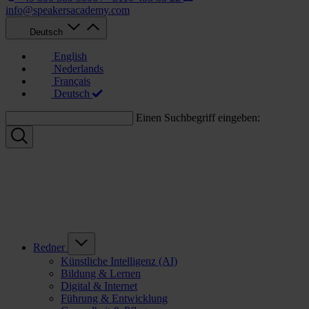
info@speakersacademy.com
Deutsch
English
Nederlands
Français
Deutsch
Einen Suchbegriff eingeben:
Redner
Künstliche Intelligenz (AI)
Bildung & Lernen
Digital & Internet
Führung & Entwicklung