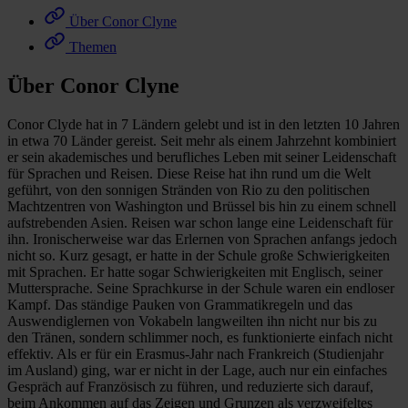
Über Conor Clyne
Themen
Über Conor Clyne
Conor Clyde hat in 7 Ländern gelebt und ist in den letzten 10 Jahren
in etwa 70 Länder gereist. Seit mehr als einem Jahrzehnt kombiniert
er sein akademisches und berufliches Leben mit seiner Leidenschaft
für Sprachen und Reisen. Diese Reise hat ihn rund um die Welt
geführt, von den sonnigen Stränden von Rio zu den politischen
Machtzentren von Washington und Brüssel bis hin zu einem schnell
aufstrebenden Asien. Reisen war schon lange eine Leidenschaft für
ihn. Ironischerweise war das Erlernen von Sprachen anfangs jedoch
nicht so. Kurz gesagt, er hatte in der Schule große Schwierigkeiten
mit Sprachen. Er hatte sogar Schwierigkeiten mit Englisch, seiner
Muttersprache. Seine Sprachkurse in der Schule waren ein endloser
Kampf. Das ständige Pauken von Grammatikregeln und das
Auswendiglernen von Vokabeln langweilten ihn nicht nur bis zu
den Tränen, sondern schlimmer noch, es funktionierte einfach nicht
effektiv. Als er für ein Erasmus-Jahr nach Frankreich (Studienjahr
im Ausland) ging, war er nicht in der Lage, auch nur ein einfaches
Gespräch auf Französisch zu führen, und reduzierte sich darauf,
beim Ankommen auf das Zeigen und Grunzen als verzweifeltes