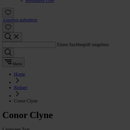
Besondere Orte
Angebot anfordern
Einen Suchbegriff eingeben:
Menü
Home
Redner
Conor Clyne
Conor Clyne
Language Tsar