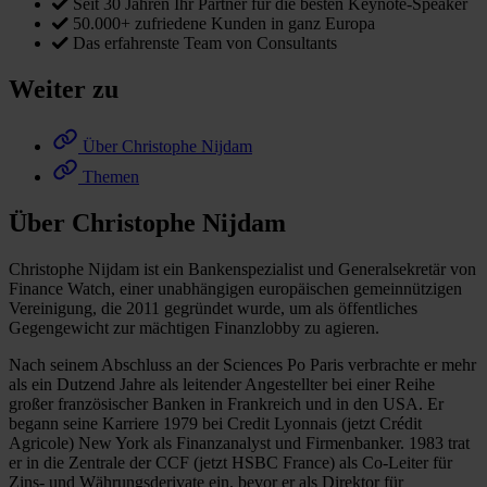
Seit 30 Jahren Ihr Partner für die besten Keynote-Speaker
50.000+ zufriedene Kunden in ganz Europa
Das erfahrenste Team von Consultants
Weiter zu
Über Christophe Nijdam
Themen
Über Christophe Nijdam
Christophe Nijdam ist ein Bankenspezialist und Generalsekretär von
Finance Watch, einer unabhängigen europäischen gemeinnützigen
Vereinigung, die 2011 gegründet wurde, um als öffentliches
Gegengewicht zur mächtigen Finanzlobby zu agieren.
Nach seinem Abschluss an der Sciences Po Paris verbrachte er mehr
als ein Dutzend Jahre als leitender Angestellter bei einer Reihe
großer französischer Banken in Frankreich und in den USA. Er
begann seine Karriere 1979 bei Credit Lyonnais (jetzt Crédit
Agricole) New York als Finanzanalyst und Firmenbanker. 1983 trat
er in die Zentrale der CCF (jetzt HSBC France) als Co-Leiter für
Zins- und Währungsderivate ein, bevor er als Direktor für