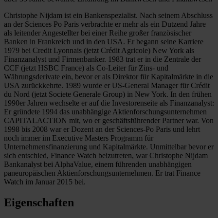
Christophe Nijdam ist ein Bankenspezialist. Nach seinem Abschluss
an der Sciences Po Paris verbrachte er mehr als ein Dutzend Jahre
als leitender Angestellter bei einer Reihe großer französischer
Banken in Frankreich und in den USA. Er begann seine Karriere
1979 bei Credit Lyonnais (jetzt Crédit Agricole) New York als
Finanzanalyst und Firmenbanker. 1983 trat er in die Zentrale der
CCF (jetzt HSBC France) als Co-Leiter für Zins- und
Währungsderivate ein, bevor er als Direktor für Kapitalmärkte in die
USA zurückkehrte. 1989 wurde er US-General Manager für Crédit
du Nord (jetzt Societe Generale Group) in New York. In den frühen
1990er Jahren wechselte er auf die Investorenseite als Finanzanalyst:
Er gründete 1994 das unabhängige Aktienforschungsunternehmen
CAPITALACTION mit, wo er geschäftsführender Partner war. Von
1998 bis 2008 war er Dozent an der Sciences-Po Paris und lehrt
noch immer im Executive Masters Programm für
Unternehmensfinanzierung und Kapitalmärkte. Unmittelbar bevor er
sich entschied, Finance Watch beizutreten, war Christophe Nijdam
Bankanalyst bei AlphaValue, einem führenden unabhängigen
paneuropäischen Aktienforschungsunternehmen. Er trat Finance
Watch im Januar 2015 bei.
Eigenschaften