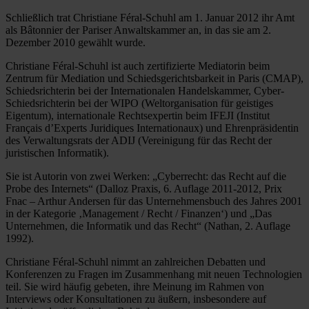
Schließlich trat Christiane Féral-Schuhl am 1. Januar 2012 ihr Amt
als Bâtonnier der Pariser Anwaltskammer an, in das sie am 2.
Dezember 2010 gewählt wurde.
Christiane Féral-Schuhl ist auch zertifizierte Mediatorin beim
Zentrum für Mediation und Schiedsgerichtsbarkeit in Paris (CMAP),
Schiedsrichterin bei der Internationalen Handelskammer, Cyber-
Schiedsrichterin bei der WIPO (Weltorganisation für geistiges
Eigentum), internationale Rechtsexpertin beim IFEJI (Institut
Français d’Experts Juridiques Internationaux) und Ehrenpräsidentin
des Verwaltungsrats der ADIJ (Vereinigung für das Recht der
juristischen Informatik).
Sie ist Autorin von zwei Werken: „Cyberrecht: das Recht auf die
Probe des Internets“ (Dalloz Praxis, 6. Auflage 2011-2012, Prix
Fnac – Arthur Andersen für das Unternehmensbuch des Jahres 2001
in der Kategorie ‚Management / Recht / Finanzen‘) und „Das
Unternehmen, die Informatik und das Recht“ (Nathan, 2. Auflage
1992).
Christiane Féral-Schuhl nimmt an zahlreichen Debatten und
Konferenzen zu Fragen im Zusammenhang mit neuen Technologien
teil. Sie wird häufig gebeten, ihre Meinung im Rahmen von
Interviews oder Konsultationen zu äußern, insbesondere auf