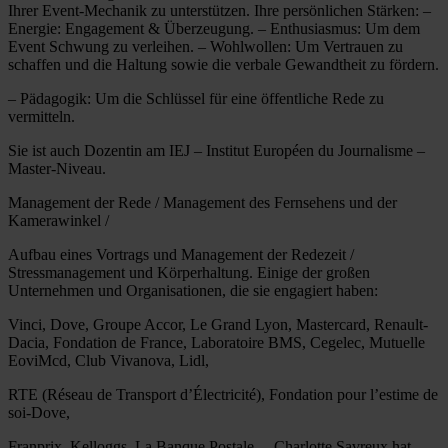
Ihrer Event-Mechanik zu unterstützen. Ihre persönlichen Stärken: –
Energie: Engagement & Überzeugung. – Enthusiasmus: Um dem
Event Schwung zu verleihen. – Wohlwollen: Um Vertrauen zu
schaffen und die Haltung sowie die verbale Gewandtheit zu fördern.
– Pädagogik: Um die Schlüssel für eine öffentliche Rede zu
vermitteln.
Sie ist auch Dozentin am IEJ – Institut Européen du Journalisme –
Master-Niveau.
Management der Rede / Management des Fernsehens und der
Kamerawinkel /
Aufbau eines Vortrags und Management der Redezeit /
Stressmanagement und Körperhaltung. Einige der großen
Unternehmen und Organisationen, die sie engagiert haben:
Vinci, Dove, Groupe Accor, Le Grand Lyon, Mastercard, Renault-
Dacia, Fondation de France, Laboratoire BMS, Cegelec, Mutuelle
EoviMcd, Club Vivanova, Lidl,
RTE (Réseau de Transport d’Électricité), Fondation pour l’estime de
soi-Dove,
Franprix, Kelloggs, La Banque Postale… Charlotte Savreux hat