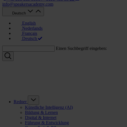
info@speakersacademy.com
Deutsch
English
Nederlands
Français
Deutsch
Einen Suchbegriff eingeben:
Redner
Künstliche Intelligenz (AI)
Bildung & Lernen
Digital & Internet
Führung & Entwicklung