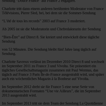
Sendung “Douce France” auf France 2 engagiert.
Charlotte tritt dann einem anderen berühmten Moderator von France
Télévisions, Pierre Sled, bei, bei dem sie die Sommer-Sendung
“L’été de tous les records” 2003 auf France 3 moderiert.
Ab 2005 ist sie die Moderatorin und Chefredakteurin der Sendung
“Bien-Être” auf Direct 8. Sie kreiert und entwickelt diese tägliche
Sendung
von 52 Minuten. Die Sendung bleibt fünf Jahre lang täglich auf
Sendung.
Charlotte Savreux verlässt im Dezember 2010 Direct 8 und wechselt
im September 2011 zu France 3 und Vivolta. Sie präsentiert ein
tägliches Gesellschaftsmagazin zusammen mit Paul Wermus, das
täglich auf France 3 Paris Île-de-France ausgestrahlt wird, und später
auch ein wöchentliches Magazin à la Bonheur auf Vivolta.
Im September 2012 dreht sie für France 5 eine neue Serie von
dokumentarischen Formaten “Une vie Ailleurs”, die im September
2013 ausgestrahlt wird.
Im September 2013 tritt sie dem Team der Sendung La Quotidienne