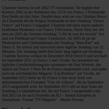
Charlotte Savreux ist seit 2002 TV-Journalistin. Sie beginnt ihre
Karriere 2002 in der Redaktion des 12/14 von France 3 Normandie.
Dort bleibt sie drei Jahre. Parallel dazu wird sie von Christine Bravo
als Chronistin für die Region Normandie in ihrer Sendung "Douce
France" auf France 2 engagiert. Charlotte tritt dann einem anderen
berühmten Moderator von France Télévisions, Pierre Sled, bei, bei
dem sie 2003 die Sommer-Sendung "L'été de tous les records" live
und vor Publikum auf France 3 moderiert. Ab 2005 ist sie die
Moderatorin und Chefredakteurin der Sendung "Bien-Être" auf
Direct 8. Sie kreiert und entwickelt diese tägliche Sendung von 52
Minuten. Die Sendung bleibt fünf Jahre lang täglich auf Sendung.
Charlotte Savreux verlässt im Dezember 2010 Direct 8 und wechselt
im September 2011 zu France 3 und Vivolta. Sie präsentiert ein
tägliches Gesellschaftsmagazin zusammen mit Paul Wermus, das
täglich auf France 3 Paris Île-de-France ausgestrahlt wird, und später
auch ein wöchentliches Magazin "à la Bonheur" auf Vivolta. Im
September 2012 dreht sie für France 5 eine neue Serie von
dokumentarischen Formaten "Une vie Ailleurs", die im September
2013 ausgestrahlt wird. Im September 2013 tritt sie dem Team der
Sendung La Quotidienne bei, die auf France 5 ausgestrahlt wird.
Seit 2013 ist sie auch Dozentin am IEJ – Institut Européen du
Journalisme. Format "TV-Magazin" - Master-Niveau.