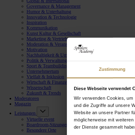
Global & International
Governance & Management
Humor & Unterhaltung
Innovation & Technologie
Inspiration
Kommunikation
Kunst Kultur & Gesellschaft
Marketing & Vertrieb
Moderation & Veranstaltungsleitung
Motivation
Nachhaltigkeit & Umwelt
Politik & Verwaltung
Sport & Teambuilding
Zustimmung
Unternehmertum
Vielfalt & Inklusion
Wirtschaft & Finanzen
Wissenschaft
Diese Webseite verwendet 
Zukunft & Trends
Wir verwenden Cookies, um I
Moderatoren
Magazin
und die Zugriffe auf unsere 
Website an unsere Partner fü
Leistungen
Virtuelle event
möglicherweise mit weiteren
Boardroom-Sitzungen
der Dienste gesammelt habe
Besondere Orte