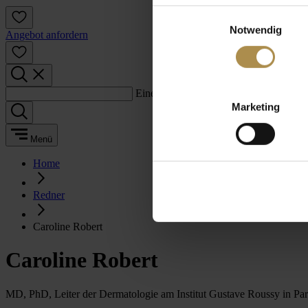
Einwilligungsauswahl
Notwendig
Angebot anfordern
Einen Suchbegriff eingeben:
Marketing
Menü
Home
Redner
Caroline Robert
Caroline Robert
MD, PhD, Leiter der Dermatologie am Institut Gustave Roussy in Par