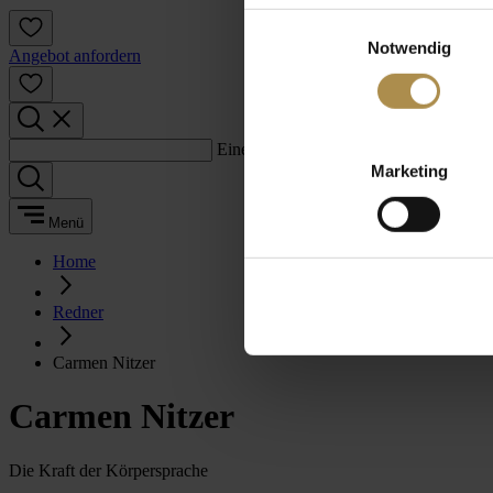
Einwilligungsauswahl
Notwendig
Angebot anfordern
Einen Suchbegriff eingeben:
Marketing
Menü
Home
Redner
Carmen Nitzer
Carmen Nitzer
Die Kraft der Körpersprache