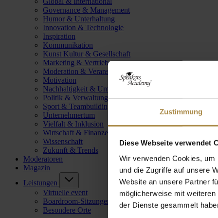
Global & International
Governance & Management
Humor & Unterhaltung
Innovation & Technologie
Inspiration
Kommunikation
Kunst Kultur & Gesellschaft
Marketing & Vertrieb
Moderation & Veranstaltungsleitung
Motivation
Nachhaltigkeit & Umwelt
Politik & Verwaltung
Sport & Teambuilding
Zustimmung
Unternehmertum
Vielfalt & Inklusion
Wirtschaft & Finanzen
Wissenschaft
Diese Webseite verwendet 
Zukunft & Trends
Wir verwenden Cookies, um I
Moderatoren
Magazin
und die Zugriffe auf unsere 
Website an unsere Partner fü
Leistungen
Virtuelle event
möglicherweise mit weiteren
Boardroom-Sitzungen
der Dienste gesammelt habe
Besondere Orte