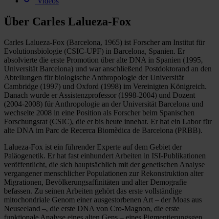
Videos
Über Carles Lalueza-Fox
Carles Lalueza-Fox (Barcelona, 1965) ist Forscher am Institut für
Evolutionsbiologie (CSIC-UPF) in Barcelona, Spanien. Er
absolvierte die erste Promotion über alte DNA in Spanien (1995,
Universität Barcelona) und war anschließend Postdoktorand an den
Abteilungen für biologische Anthropologie der Universität
Cambridge (1997) und Oxford (1998) im Vereinigten Königreich.
Danach wurde er Assistenzprofessor (1998-2004) und Dozent
(2004-2008) für Anthropologie an der Universität Barcelona und
wechselte 2008 in eine Position als Forscher beim Spanischen
Forschungsrat (CSIC), die er bis heute innehat. Er hat ein Labor für
alte DNA im Parc de Recerca Biomèdica de Barcelona (PRBB).
Lalueza-Fox ist ein führender Experte auf dem Gebiet der
Paläogenetik. Er hat fast einhundert Arbeiten in ISI-Publikationen
veröffentlicht, die sich hauptsächlich mit der genetischen Analyse
vergangener menschlicher Populationen zur Rekonstruktion alter
Migrationen, Bevölkerungsaffinitäten und alter Demografie
befassen. Zu seinen Arbeiten gehört das erste vollständige
mitochondriale Genom einer ausgestorbenen Art – der Moas aus
Neuseeland –, die erste DNA von Cro-Magnon, die erste
funktionale Analyse eines alten Gens – eines Pigmentierungsgen