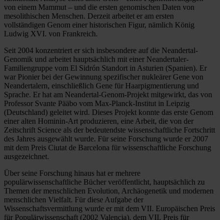
von einem Mammut – und die ersten genomischen Daten von
mesolithischen Menschen. Derzeit arbeitet er am ersten
vollständigen Genom einer historischen Figur, nämlich König
Ludwig XVI. von Frankreich.
Seit 2004 konzentriert er sich insbesondere auf die Neandertal-
Genomik und arbeitet hauptsächlich mit einer Neandertaler-
Familiengruppe vom El Sidrón Standort in Asturien (Spanien). Er
war Pionier bei der Gewinnung spezifischer nukleärer Gene von
Neandertalern, einschließlich Gene für Haarpigmentierung und
Sprache. Er hat am Neandertal-Genom-Projekt mitgewirkt, das von
Professor Svante Pääbo vom Max-Planck-Institut in Leipzig
(Deutschland) geleitet wird. Dieses Projekt konnte das erste Genom
einer alten Hominin-Art produzieren, eine Arbeit, die von der
Zeitschrift Science als der bedeutendste wissenschaftliche Fortschritt
des Jahres ausgewählt wurde. Für seine Forschung wurde er 2007
mit dem Preis Ciutat de Barcelona für wissenschaftliche Forschung
ausgezeichnet.
Über seine Forschung hinaus hat er mehrere
populärwissenschaftliche Bücher veröffentlicht, hauptsächlich zu
Themen der menschlichen Evolution, Archäogenetik und modernen
menschlichen Vielfalt. Für diese Aufgabe der
Wissenschaftsvermittlung wurde er mit dem VII. Europäischen Preis
für Populärwissenschaft (2002 Valencia), dem VII. Preis für