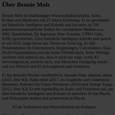
Über Bennie Mols
Bennie Mols ist unabhängiger Wissenschaftsjournalist, Autor,
Redner und Moderator mit 25 Jahren Erfahrung. Er ist spezialisiert
auf künstliche Intelligenz und Robotik und hat mehr als 700
populärwissenschaftliche Artikel für verschiedene Medien (u.a.
NRC Handelsblad, De Ingenieur, New Scientist, VPRO Gids,
KIJK) geschrieben. Über künstliche Intelligenz schreibt und spricht
er seit 2010, lange bevor das Thema im Trend lag. Er hält
Präsentationen für Unternehmen, Regierungen, Universitäten, Non-
Profit-Organisationen und die breite Öffentlichkeit. Seine Vorträge
zeichnen sich dadurch aus, dass er nicht nur zeigt, worin KI
hervorragend ist, sondern auch, was Menschen einzigartig macht –
und wie Mensch und KI sich ergänzen und verstärken.
Er hat dreizehn Bücher veröffentlicht, darunter Slim, slimmer, slimst
(2023, über KI), Hallo robot (2017, ins Englische und Chinesische
übersetzt), Robotics for Future Presidents (2016) und Turings Tango
(2012, über KI). Er tritt regelmäßig im Radio und Fernsehen auf, um
über künstliche Intelligenz und Roboter zu sprechen. Er hat Physik
und Philosophie studiert und promovierte in Physik.
KI als Turboboost und Menschlichkeit als Kompass