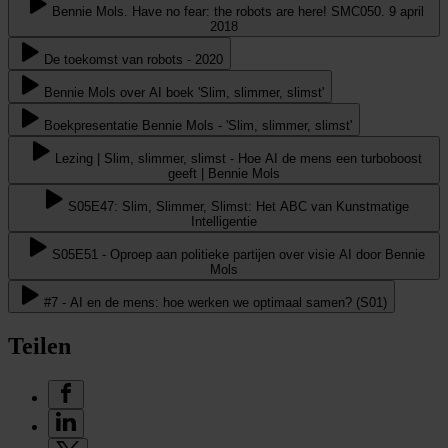
Bennie Mols. Have no fear: the robots are here! SMC050. 9 april
2018
De toekomst van robots - 2020
Bennie Mols over AI boek 'Slim, slimmer, slimst'
Boekpresentatie Bennie Mols - 'Slim, slimmer, slimst'
Lezing | Slim, slimmer, slimst - Hoe AI de mens een turboboost
geeft | Bennie Mols
S05E47: Slim, Slimmer, Slimst: Het ABC van Kunstmatige
Intelligentie
S05E51 - Oproep aan politieke partijen over visie AI door Bennie
Mols
#7 - AI en de mens: hoe werken we optimaal samen? (S01)
Teilen