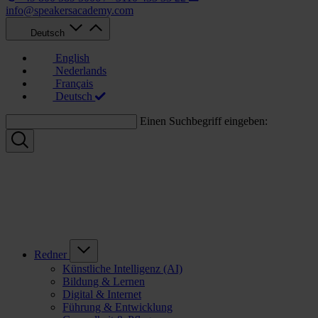
info@speakersacademy.com
Deutsch
English
Nederlands
Français
Deutsch
Einen Suchbegriff eingeben:
Redner
Künstliche Intelligenz (AI)
Bildung & Lernen
Digital & Internet
Führung & Entwicklung