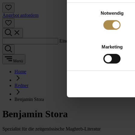
Einwilligungsauswahl
Notwendig
Angebot anfordern
Einen Suchbegriff eingeben:
Marketing
Menü
Home
Redner
Benjamin Stora
Benjamin Stora
Spezialist für die zeitgenössische Maghreb-Literatur