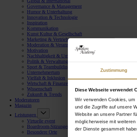
Global & International
Governance & Management
Humor & Unterhaltung
Innovation & Technologie
Inspiration
Kommunikation
Kunst Kultur & Gesellschaft
Marketing & Vertrieb
Moderation & Veranstaltungsleitung
Motivation
Nachhaltigkeit & Umwelt
Politik & Verwaltung
Sport & Teambuilding
Zustimmung
Unternehmertum
Vielfalt & Inklusion
Wirtschaft & Finanzen
Wissenschaft
Diese Webseite verwendet 
Zukunft & Trends
Wir verwenden Cookies, um I
Moderatoren
Magazin
und die Zugriffe auf unsere 
Website an unsere Partner fü
Leistungen
Virtuelle event
möglicherweise mit weiteren
Boardroom-Sitzungen
der Dienste gesammelt habe
Besondere Orte