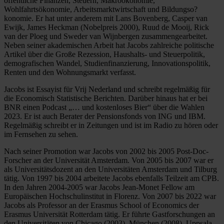
öffentliche Finanzen, Steuern, Makroökonomie,
Wohlfahrtsökonomie, Arbeitsmarktwirtschaft und Bildungso?
konomie. Er hat unter anderem mit Lans Bovenberg, Casper van
Ewijk, James Heckman (Nobelpreis 2000), Ruud de Mooij, Rick
van der Ploeg und Sweder van Wijnbergen zusammengearbeitet.
Neben seiner akademischen Arbeit hat Jacobs zahlreiche politische
Artikel über die Große Rezession, Haushalts- und Steuerpolitik,
demografischen Wandel, Studienfinanzierung, Innovationspolitik,
Renten und den Wohnungsmarkt verfasst.
Jacobs ist Essayist für Vrij Nederland und schreibt regelmäßig für
die Economisch Statistische Berichten. Darüber hinaus hat er bei
BNR einen Podcast „… und kostenloses Bier“ über die Wahlen
2023. Er ist auch Berater der Pensionsfonds von ING und IBM.
Regelmäßig schreibt er in Zeitungen und ist im Radio zu hören oder
im Fernsehen zu sehen.
Nach seiner Promotion war Jacobs von 2002 bis 2005 Post-Doc-
Forscher an der Universität Amsterdam. Von 2005 bis 2007 war er
als Universitätsdozent an den Universitäten Amsterdam und Tilburg
tätig. Von 1997 bis 2004 arbeitete Jacobs ebenfalls Teilzeit am CPB.
In den Jahren 2004-2005 war Jacobs Jean-Monet Fellow am
Europäischen Hochschulinstitut in Florenz. Von 2007 bis 2022 war
Jacobs als Professor an der Erasmus School of Economics der
Erasmus Universität Rotterdam tätig. Er führte Gastforschungen an
den Universitäten von Chicago (2003), München (2008), Uppsala