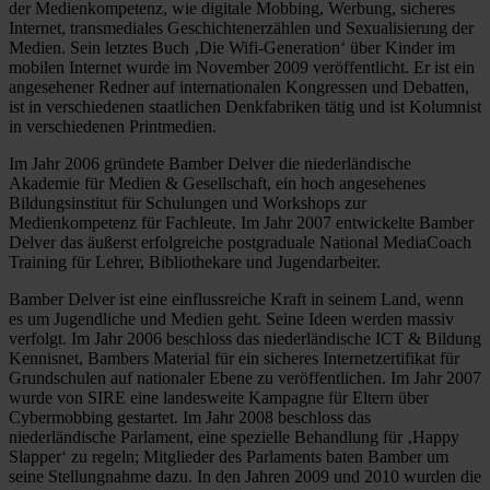
der Medienkompetenz, wie digitale Mobbing, Werbung, sicheres
Internet, transmediales Geschichtenerzählen und Sexualisierung der
Medien. Sein letztes Buch ‚Die Wifi-Generation‘ über Kinder im
mobilen Internet wurde im November 2009 veröffentlicht. Er ist ein
angesehener Redner auf internationalen Kongressen und Debatten,
ist in verschiedenen staatlichen Denkfabriken tätig und ist Kolumnist
in verschiedenen Printmedien.
Im Jahr 2006 gründete Bamber Delver die niederländische
Akademie für Medien & Gesellschaft, ein hoch angesehenes
Bildungsinstitut für Schulungen und Workshops zur
Medienkompetenz für Fachleute. Im Jahr 2007 entwickelte Bamber
Delver das äußerst erfolgreiche postgraduale National MediaCoach
Training für Lehrer, Bibliothekare und Jugendarbeiter.
Bamber Delver ist eine einflussreiche Kraft in seinem Land, wenn
es um Jugendliche und Medien geht. Seine Ideen werden massiv
verfolgt. Im Jahr 2006 beschloss das niederländische ICT & Bildung
Kennisnet, Bambers Material für ein sicheres Internetzertifikat für
Grundschulen auf nationaler Ebene zu veröffentlichen. Im Jahr 2007
wurde von SIRE eine landesweite Kampagne für Eltern über
Cybermobbing gestartet. Im Jahr 2008 beschloss das
niederländische Parlament, eine spezielle Behandlung für ‚Happy
Slapper‘ zu regeln; Mitglieder des Parlaments baten Bamber um
seine Stellungnahme dazu. In den Jahren 2009 und 2010 wurden die