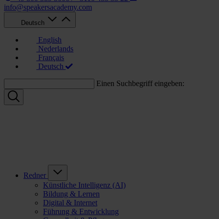
info@speakersacademy.com
Deutsch
English
Nederlands
Français
Deutsch
Einen Suchbegriff eingeben:
Redner
Künstliche Intelligenz (AI)
Bildung & Lernen
Digital & Internet
Führung & Entwicklung