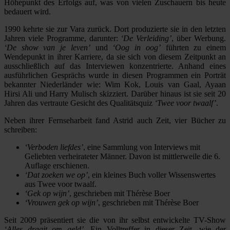
Höhepunkt des Erfolgs auf, was von vielen Zuschauern bis heute
bedauert wird.
1990 kehrte sie zur Vara zurück. Dort produzierte sie in den letzten
Jahren viele Programme, darunter:
‘De Verleiding’
, über Werbung.
‘De show van je leven’
und
‘Oog in oog’
führten zu einem
Wendepunkt in ihrer Karriere, da sie sich von diesem Zeitpunkt an
ausschließlich auf das Interviewen konzentrierte. Anhand eines
ausführlichen Gesprächs wurde in diesen Programmen ein Porträt
bekannter Niederländer wie: Wim Kok, Louis van Gaal, Ayaan
Hirsi Ali und Harry Mulisch skizziert. Darüber hinaus ist sie seit 20
Jahren das vertraute Gesicht des Qualitätsquiz
‘Twee voor twaalf’
.
Neben ihrer Fernseharbeit fand Astrid auch Zeit, vier Bücher zu
schreiben:
‘Verboden liefdes’
, eine Sammlung von Interviews mit
Geliebten verheirateter Männer. Davon ist mittlerweile die 6.
Auflage erschienen.
‘Dat zoeken we op’
, ein kleines Buch voller Wissenswertes
aus Twee voor twaalf.
‘Gek op wijn’
, geschrieben mit
Thérèse Boer
‘Vrouwen gek op wijn’
, geschrieben mit Thérèse Boer
Seit 2009 präsentiert sie die von ihr selbst entwickelte TV-Show
‘Alles draait om geld’
. Ein Volltreffer in dieser Zeit, wie der