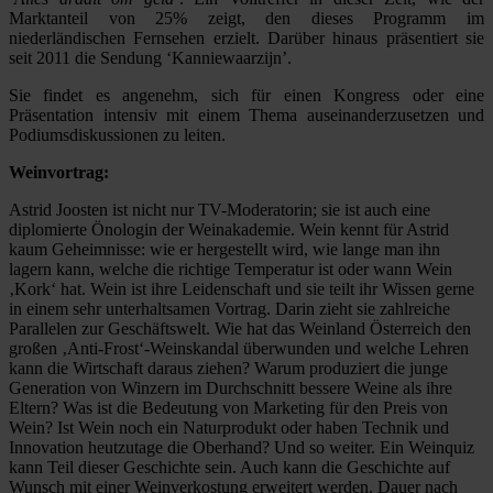
Marktanteil von 25% zeigt, den dieses Programm im
niederländischen Fernsehen erzielt. Darüber hinaus präsentiert sie
seit 2011 die Sendung ‘Kanniewaarzijn’.
Sie findet es angenehm, sich für einen Kongress oder eine
Präsentation intensiv mit einem Thema auseinanderzusetzen und
Podiumsdiskussionen zu leiten.
Weinvortrag:
Astrid Joosten ist nicht nur TV-Moderatorin; sie ist auch eine
diplomierte Önologin der Weinakademie. Wein kennt für Astrid
kaum Geheimnisse: wie er hergestellt wird, wie lange man ihn
lagern kann, welche die richtige Temperatur ist oder wann Wein
‚Kork‘ hat. Wein ist ihre Leidenschaft und sie teilt ihr Wissen gerne
in einem sehr unterhaltsamen Vortrag. Darin zieht sie zahlreiche
Parallelen zur Geschäftswelt. Wie hat das Weinland Österreich den
großen ‚Anti-Frost‘-Weinskandal überwunden und welche Lehren
kann die Wirtschaft daraus ziehen? Warum produziert die junge
Generation von Winzern im Durchschnitt bessere Weine als ihre
Eltern? Was ist die Bedeutung von Marketing für den Preis von
Wein? Ist Wein noch ein Naturprodukt oder haben Technik und
Innovation heutzutage die Oberhand? Und so weiter. Ein Weinquiz
kann Teil dieser Geschichte sein. Auch kann die Geschichte auf
Wunsch mit einer Weinverkostung erweitert werden. Dauer nach