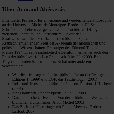
Über Armand Abécassis
Emeritierter Professor für allgemeine und vergleichende Philosophie
an der Universität Michel de Montaigne, Bordeaux III. Seine
Schriften und Lehren zeugen von einem fruchtbaren Dialog
zwischen Judentum und Christentum. Doktor der
Staatswissenschaften, zertifiziert in semitischen Sprachen und
Arabisch, erhielt er den Preis der Akademie der moralischen und
politischen Wissenschaften. Preisträger des Edmond Tenoudji
Preises 1994 für seine pädagogische Berufung, erhielt er auch den
Preis der jüdisch-christlichen Freundschaft im Jahr 2009. Er ist
Träger der akademischen Palmen. Er hat unter anderem
veröffentlicht:
Wahrlich, ich sage euch, eine jüdische Lesart der Evangelien,
Éditions 1 (1999) und LGF, das Taschenbuch (2001)
Judas und Jesus, eine gefährliche Liaison, Éditions 1 Hachette
(2001)
Kriegsbrunnen, Friedensquelle, le Seuil (2003)
Das hebräische Universum. Von der heidnischen Welt zum
biblischen Humanismus, Albin Michel (2003)
Das Buch der Überbringer mit Eliette Abécassis Robert
Laffont, 2007