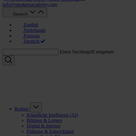
info@speakersacademy.com
Deutsch
English
Nederlands
Français
Deutsch
Einen Suchbegriff eingeben:
Redner
Künstliche Intelligenz (AI)
Bildung & Lernen
Digital & Internet
Führung & Entwicklung