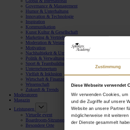
Global & International
Governance & Management
Humor & Unterhaltung
Innovation & Technologie
Inspiration
Kommunikation
Kunst Kultur & Gesellschaft
Marketing & Vertrieb
Moderation & Veranstaltungsleitung
Motivation
Nachhaltigkeit & Umwelt
Politik & Verwaltung
Sport & Teambuilding
Zustimmung
Unternehmertum
Vielfalt & Inklusion
Wirtschaft & Finanzen
Wissenschaft
Diese Webseite verwendet 
Zukunft & Trends
Wir verwenden Cookies, um I
Moderatoren
Magazin
und die Zugriffe auf unsere 
Website an unsere Partner fü
Leistungen
Virtuelle event
möglicherweise mit weiteren
Boardroom-Sitzungen
der Dienste gesammelt habe
Besondere Orte