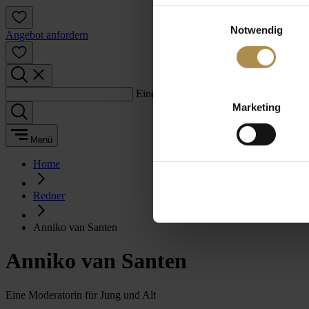
Einwilligungsauswahl
Notwendig
Angebot anfordern
Einen Suchbegriff eingeben:
Marketing
Menü
Home
Redner
Anniko van Santen
Anniko van Santen
Eine Moderatorin für Jung und Alt