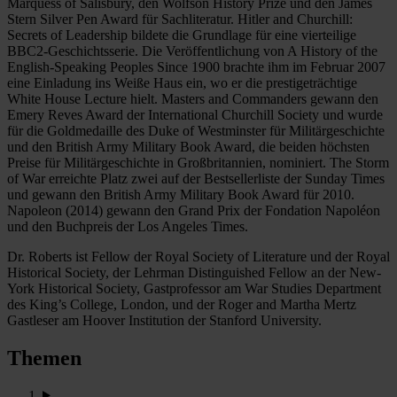
Marquess of Salisbury, den Wolfson History Prize und den James
Stern Silver Pen Award für Sachliteratur. Hitler and Churchill:
Secrets of Leadership bildete die Grundlage für eine vierteilige
BBC2-Geschichtsserie. Die Veröffentlichung von A History of the
English-Speaking Peoples Since 1900 brachte ihm im Februar 2007
eine Einladung ins Weiße Haus ein, wo er die prestigeträchtige
White House Lecture hielt. Masters and Commanders gewann den
Emery Reves Award der International Churchill Society und wurde
für die Goldmedaille des Duke of Westminster für Militärgeschichte
und den British Army Military Book Award, die beiden höchsten
Preise für Militärgeschichte in Großbritannien, nominiert. The Storm
of War erreichte Platz zwei auf der Bestsellerliste der Sunday Times
und gewann den British Army Military Book Award für 2010.
Napoleon (2014) gewann den Grand Prix der Fondation Napoléon
und den Buchpreis der Los Angeles Times.
Dr. Roberts ist Fellow der Royal Society of Literature und der Royal
Historical Society, der Lehrman Distinguished Fellow an der New-
York Historical Society, Gastprofessor am War Studies Department
des King’s College, London, und der Roger and Martha Mertz
Gastleser am Hoover Institution der Stanford University.
Themen