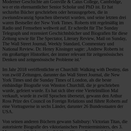
Moderner Geschichte am Gonville & Caius College, Cambridge,
wo er ein ehrenamtlicher Senior Scholar und PhD ist. Er hat
sechzehn Bücher geschrieben oder herausgegeben, die in
zweiundzwanzig Sprachen übersetzt wurden, und seine letzten drei
waren Bestseller der New York Times. Roberts tritt regelmäßig im
Radio und Fernsehen weltweit auf. Er schreibt für The Sunday
Telegraph und rezensiert Geschichtsbücher und Biografien für diese
Zeitung sowie für The Spectator, Literary Review, Mail on Sunday,
The Wall Street Journal, Weekly Standard, Commentary und
National Review. Dr. Henry Kissinger sagte: ‚Andrew Roberts ist
ein großartiger Historiker, der immer relevant für zeitgenössisches
Denken und zeitgenössische Probleme ist.‘
Im Jahr 2018 veröffentlichte er Churchill: Walking with Destiny, das
von zwölf Zeitungen, darunter das Wall Street Journal, die New
York Times und die Sunday Times of London, als die beste
einbändige Biografie von Winston Churchill, die je geschrieben
wurde, gefeiert wurde. Es hat sich über eine Viertelmillion Mal
verkauft, wurde in zwölf Sprachen übersetzt, gewann den Arthur
Ross Prize des Council on Foreign Relations und führte Roberts auf
eine Vortragsreise in sechs Länder, darunter 26 Bundesstaaten der
USA.
Von seinen anderen Büchern gewann Salisbury: Victorian Titan, die
autorisierte Biografie des viktorianischen Premierministers, des 3.