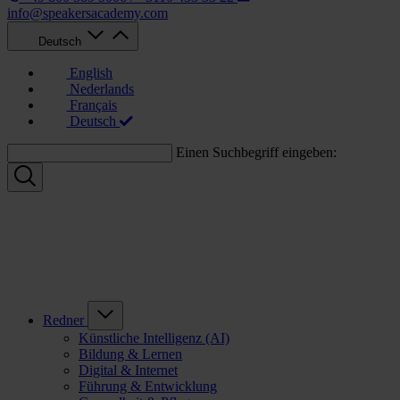
info@speakersacademy.com
Deutsch
English
Nederlands
Français
Deutsch
Einen Suchbegriff eingeben:
Redner
Künstliche Intelligenz (AI)
Bildung & Lernen
Digital & Internet
Führung & Entwicklung