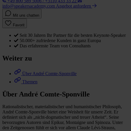
+49 800 589 5006 / +3110 433 33 22
info@speakersacademy.com
Angebot anfordern
Mit uns chatten
Favorit
Seit 30 Jahren Ihr Partner für die besten Keynote-Speaker
50.000+ zufriedene Kunden in ganz Europa
Das erfahrenste Team von Consultants
Weiter zu
Über André Comte-Sponville
Themen
Über André Comte-Sponville
Rationalistischer, materialistischer und humanistischer Philosoph,
André Comte-Sponville bietet eine Weisheit für unsere Zeit. Er
definiert sich als „nicht-dogmatischer und treuer Atheist“. Seine
bevorzugten Autoren sind Epikur, Montaigne und Spinoza. Unter
den Zeitgenossen fühlt er sich vor allem Claude Lévi-Strauss,