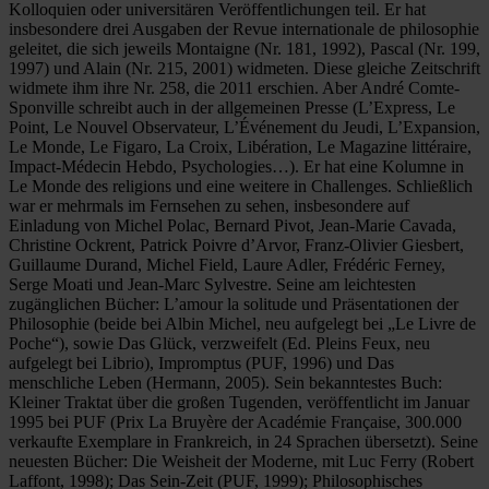
Kolloquien oder universitären Veröffentlichungen teil. Er hat
insbesondere drei Ausgaben der Revue internationale de philosophie
geleitet, die sich jeweils Montaigne (Nr. 181, 1992), Pascal (Nr. 199,
1997) und Alain (Nr. 215, 2001) widmeten. Diese gleiche Zeitschrift
widmete ihm ihre Nr. 258, die 2011 erschien. Aber André Comte-
Sponville schreibt auch in der allgemeinen Presse (L’Express, Le
Point, Le Nouvel Observateur, L’Événement du Jeudi, L’Expansion,
Le Monde, Le Figaro, La Croix, Libération, Le Magazine littéraire,
Impact-Médecin Hebdo, Psychologies…). Er hat eine Kolumne in
Le Monde des religions und eine weitere in Challenges. Schließlich
war er mehrmals im Fernsehen zu sehen, insbesondere auf
Einladung von Michel Polac, Bernard Pivot, Jean-Marie Cavada,
Christine Ockrent, Patrick Poivre d’Arvor, Franz-Olivier Giesbert,
Guillaume Durand, Michel Field, Laure Adler, Frédéric Ferney,
Serge Moati und Jean-Marc Sylvestre. Seine am leichtesten
zugänglichen Bücher: L’amour la solitude und Präsentationen der
Philosophie (beide bei Albin Michel, neu aufgelegt bei „Le Livre de
Poche“), sowie Das Glück, verzweifelt (Ed. Pleins Feux, neu
aufgelegt bei Librio), Impromptus (PUF, 1996) und Das
menschliche Leben (Hermann, 2005). Sein bekanntestes Buch:
Kleiner Traktat über die großen Tugenden, veröffentlicht im Januar
1995 bei PUF (Prix La Bruyère der Académie Française, 300.000
verkaufte Exemplare in Frankreich, in 24 Sprachen übersetzt). Seine
neuesten Bücher: Die Weisheit der Moderne, mit Luc Ferry (Robert
Laffont, 1998); Das Sein-Zeit (PUF, 1999); Philosophisches