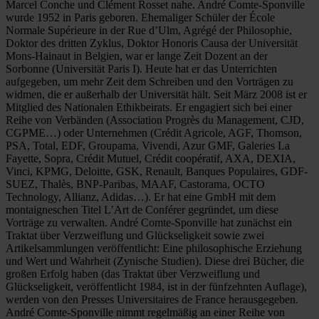
Marcel Conche und Clément Rosset nahe. André Comte-Sponville
wurde 1952 in Paris geboren. Ehemaliger Schüler der École
Normale Supérieure in der Rue d’Ulm, Agrégé der Philosophie,
Doktor des dritten Zyklus, Doktor Honoris Causa der Universität
Mons-Hainaut in Belgien, war er lange Zeit Dozent an der
Sorbonne (Universität Paris I). Heute hat er das Unterrichten
aufgegeben, um mehr Zeit dem Schreiben und den Vorträgen zu
widmen, die er außerhalb der Universität hält. Seit März 2008 ist er
Mitglied des Nationalen Ethikbeirats. Er engagiert sich bei einer
Reihe von Verbänden (Association Progrès du Management, CJD,
CGPME…) oder Unternehmen (Crédit Agricole, AGF, Thomson,
PSA, Total, EDF, Groupama, Vivendi, Azur GMF, Galeries La
Fayette, Sopra, Crédit Mutuel, Crédit coopératif, AXA, DEXIA,
Vinci, KPMG, Deloitte, GSK, Renault, Banques Populaires, GDF-
SUEZ, Thalès, BNP-Paribas, MAAF, Castorama, OCTO
Technology, Allianz, Adidas…). Er hat eine GmbH mit dem
montaigneschen Titel L’Art de Conférer gegründet, um diese
Vorträge zu verwalten. André Comte-Sponville hat zunächst ein
Traktat über Verzweiflung und Glückseligkeit sowie zwei
Artikelsammlungen veröffentlicht: Eine philosophische Erziehung
und Wert und Wahrheit (Zynische Studien). Diese drei Bücher, die
großen Erfolg haben (das Traktat über Verzweiflung und
Glückseligkeit, veröffentlicht 1984, ist in der fünfzehnten Auflage),
werden von den Presses Universitaires de France herausgegeben.
André Comte-Sponville nimmt regelmäßig an einer Reihe von