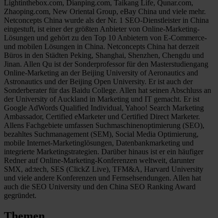
Lightinthebox.com, Dianping.com, Taikang Life, Qunar.com,
Zhaoping.com, New Oriental Group, eBay China und viele mehr.
Netconcepts China wurde als der Nr. 1 SEO-Dienstleister in China
eingestuft, ist einer der größten Anbieter von Online-Marketing-
Lösungen und gehört zu den Top 10 Anbietern von E-Commerce-
und mobilen Lösungen in China. Netconcepts China hat derzeit
Büros in den Städten Peking, Shanghai, Shenzhen, Chengdu und
Jinan. Allen Qu ist der Sonderprofessor für den Masterstudiengang
Online-Marketing an der Beijing University of Aeronautics and
Astronautics und der Beijing Open University. Er ist auch der
Sonderberater für das Baidu College. Allen hat seinen Abschluss an
der University of Auckland in Marketing und IT gemacht. Er ist
Google AdWords Qualified Individual, Yahoo! Search Marketing
Ambassador, Certified eMarketer und Certified Direct Marketer.
Allens Fachgebiete umfassen Suchmaschinenoptimierung (SEO),
bezahltes Suchmanagement (SEM), Social Media Optimierung,
mobile Internet-Marketinglösungen, Datenbankmarketing und
integrierte Marketingstrategien. Darüber hinaus ist er ein häufiger
Redner auf Online-Marketing-Konferenzen weltweit, darunter
SMX, ad:tech, SES (ClickZ Live), TFM&A, Harvard University
und viele andere Konferenzen und Fernsehsendungen. Allen hat
auch die SEO University und den China SEO Ranking Award
gegründet.
Themen