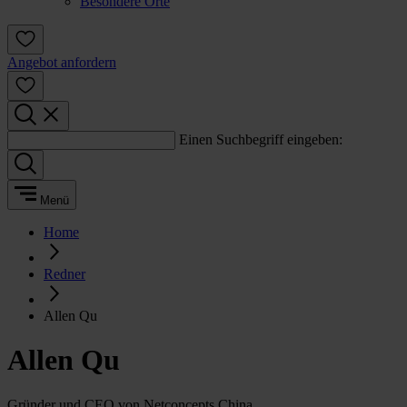
Besondere Orte
Angebot anfordern
Einen Suchbegriff eingeben:
Menü
Home
Redner
Allen Qu
Allen Qu
Gründer und CEO von Netconcepts China