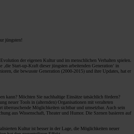
ur jüngsten!
der Evolution der eigenen Kultur und im menschlichen Verhalten spielen.
 ‚die Start-up-Kraft dieser jüngsten arbeitenden Generation‘ in
ioren, die bewusste Generation (2000-2015) und ihre Updates, hat er
ben kann? Möchten Sie nachhaltige Einsätze tatsächlich fördern?
ung neuer Tools in (alternden) Organisationen mit veralteten
art überraschende Möglichkeiten sichtbar und umsetzbar. Auch sein
schung aus Wissenschaft, Theater und Humor. Die Szenen basieren auf
alisierten Kultur ist besser in der Lage, die Möglichkeiten neuer
on hat den gegenteiligen Effekt.