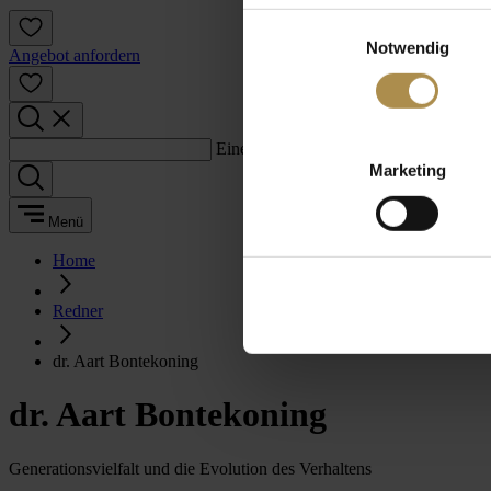
Einwilligungsauswahl
Notwendig
Angebot anfordern
Einen Suchbegriff eingeben:
Marketing
Menü
Home
Redner
dr. Aart Bontekoning
dr. Aart Bontekoning
Generationsvielfalt und die Evolution des Verhaltens