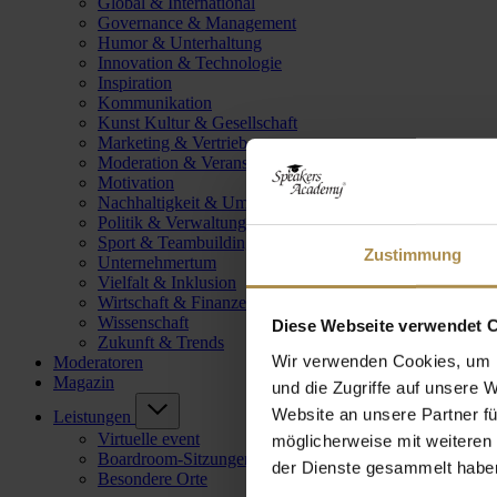
Global & International
Governance & Management
Humor & Unterhaltung
Innovation & Technologie
Inspiration
Kommunikation
Kunst Kultur & Gesellschaft
Marketing & Vertrieb
Moderation & Veranstaltungsleitung
Motivation
Nachhaltigkeit & Umwelt
Politik & Verwaltung
Sport & Teambuilding
Zustimmung
Unternehmertum
Vielfalt & Inklusion
Wirtschaft & Finanzen
Wissenschaft
Diese Webseite verwendet 
Zukunft & Trends
Wir verwenden Cookies, um I
Moderatoren
Magazin
und die Zugriffe auf unsere 
Website an unsere Partner fü
Leistungen
Virtuelle event
möglicherweise mit weiteren
Boardroom-Sitzungen
der Dienste gesammelt habe
Besondere Orte