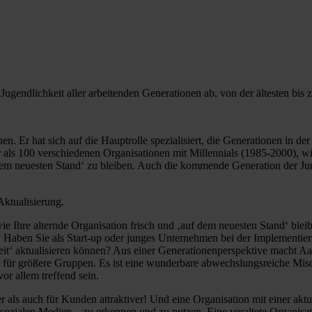
ugendlichkeit aller arbeitenden Generationen ab, von der ältesten bis z
nen. Er hat sich auf die Hauptrolle spezialisiert, die Generationen in 
 als 100 verschiedenen Organisationen mit Millennials (1985-2000), wie
dem neuesten Stand‘ zu bleiben. Auch die kommende Generation der Jun
ktualisierung.
e Ihre alternde Organisation frisch und ‚auf dem neuesten Stand‘ blei
n? Haben Sie als Start-up oder junges Unternehmen bei der Implementier
eit‘ aktualisieren können? Aus einer Generationenperspektive macht A
ers für größere Gruppen. Es ist eine wunderbare abwechslungsreiche Mi
or allem treffend sein.
er als auch für Kunden attraktiver! Und eine Organisation mit einer aktu
sozialen Medien – zu erkennen und zu nutzen. Eine veraltete Organisati