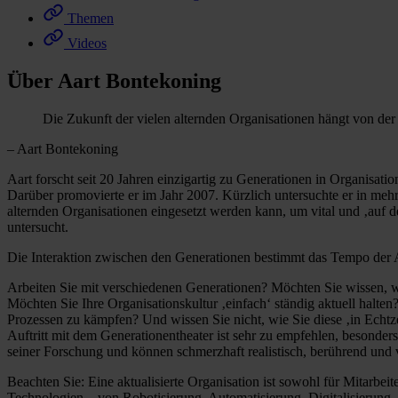
Themen
Videos
Über Aart Bontekoning
Die Zukunft der vielen alternden Organisationen hängt von der J
– Aart Bontekoning
Aart forscht seit 20 Jahren einzigartig zu Generationen in Organisatio
Darüber promovierte er im Jahr 2007. Kürzlich untersuchte er in mehr
alternden Organisationen eingesetzt werden kann, um vital und ‚auf 
untersucht.
Die Interaktion zwischen den Generationen bestimmt das Tempo der A
Arbeiten Sie mit verschiedenen Generationen? Möchten Sie wissen, wi
Möchten Sie Ihre Organisationskultur ‚einfach‘ ständig aktuell halte
Prozessen zu kämpfen? Und wissen Sie nicht, wie Sie diese ‚in Echtz
Auftritt mit dem Generationentheater ist sehr zu empfehlen, besond
seiner Forschung und können schmerzhaft realistisch, berührend und v
Beachten Sie: Eine aktualisierte Organisation ist sowohl für Mitarbeit
Technologien – von Robotisierung, Automatisierung, Digitalisierung, 